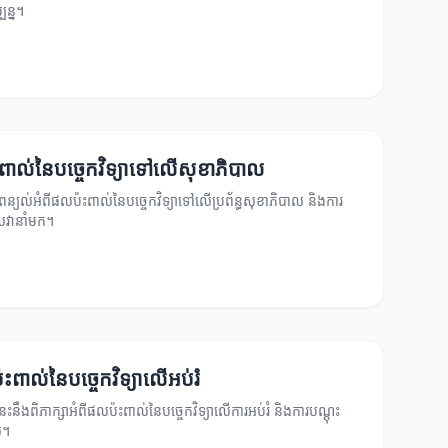
បន្ន។
ាល់នៃបច្ចេកវិទ្យាទៅលើសុខាភិបាល
ពន្យល់អំពីផលប៉ះពាល់នៃបច្ចេកវិទ្យាទៅលើប្រព័ន្ធសុខាភិបាល និងការ
លវានាំមក។
ពាល់នៃបច្ចេកវិទ្យាលើអប់រំ
េះនឹងពិភាក្សាអំពីផលប៉ះពាល់នៃបច្ចេកវិទ្យាលើការអប់រំ និងការបណ្តុះ
ល។