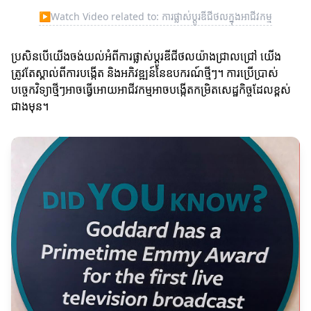
▶
Watch Video related to: ការផ្លាស់ប្តូរឌីជីថលក្នុងអាជីវកម្ម
ប្រសិនបើយើងចង់យល់អំពីការផ្លាស់ប្តូរឌីជីថលយ៉ាងជ្រាលជ្រៅ យើង
ត្រូវតែស្គាល់ពីការបង្កើត និងអភិវឌ្ឍន៍នៃឧបករណ៍ថ្មីៗ។ ការប្រើប្រាស់
បច្ចេកវិទ្យាថ្មីៗអាចធ្វើអោយអាជីវកម្មអាចបង្កើតកម្រិតសេដ្ឋកិច្ចដែលខ្ពស់
ជាងមុន។