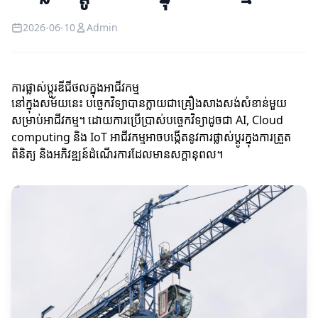
2026-06-10
Admin
ការផ្លាស់ប្តូរឌីជីថលក្នុងអាជីវកម្ម
នៅក្នុងសម័យនេះ បច្ចេកវិទ្យាបានក្លាយជាគ្រឿងសាងសង់សំខាន់មួយ
សម្រាប់អាជីវកម្ម។ ដោយការប្រើប្រាស់បច្ចេកវិទ្យាដូចជា AI, Cloud
computing និង IoT អាជីវកម្មអាចបង្កើតនូវការផ្លាស់ប្តូរក្នុងការត្រួត
ពិនិត្យ និងអភិវឌ្ឍន៍ដំណើរការដែលមានសក្តានុពល។