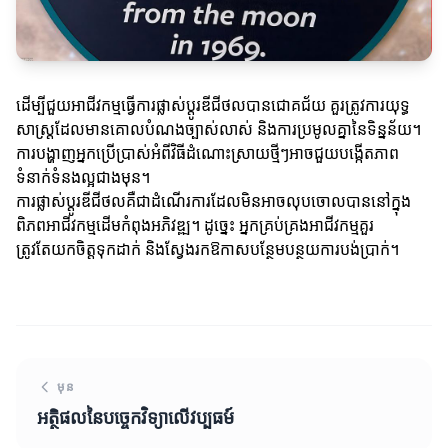
ដើម្បីជួយអាជីវកម្មធ្វើការផ្លាស់ប្តូរឌីជីថលបានជោគជ័យ គួរត្រូវការយុទ្ធ
សាស្ត្រដែលមានគោលបំណងច្បាស់លាស់ និងការប្រមូលគ្នានៃទិន្នន័យ។
ការបង្ហាញអ្នកប្រើប្រាស់អំពីវិធីដំណោះស្រាយថ្មីៗអាចជួយបង្កើតភាព
ទំនាក់ទំនងល្អជាងមុន។
ការផ្លាស់ប្តូរឌីជីថលគឺជាដំណើរការដែលមិនអាចលុបចោលបាននៅក្នុង
ពិភពអាជីវកម្មដើមកំពុងអភិវឌ្ឍ។ ដូច្នេះ អ្នកគ្រប់គ្រងអាជីវកម្មគួរ
ត្រូវតែយកចិត្តទុកដាក់ និងស្វែងរកឱកាសបន្ថែមបន្ថយការបង់ប្រាក់។
មុន
អត្ថិផលនៃបច្ចេកវិទ្យាលើវប្បធម៍