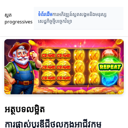
ស្លត
ទំព័រដើម
ការអភិវឌ្ឍន៍ស្លត
សង្គមនិងមនុស្ស
progressives
សេដ្ឋកិច្ចថ្មី
បច្ចេកវិទ្យា
អត្ថបទលម្អិត
ការផ្លាស់ប្តូរឌីជីថលក្នុងអាជីវកម្ម