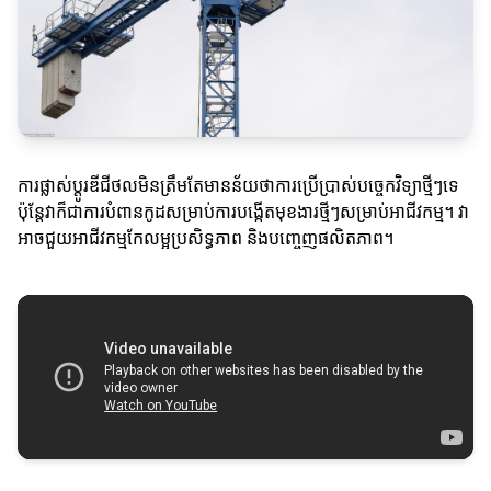
ការផ្លាស់ប្តូរឌីជីថលមិនត្រឹមតែមានន័យថាការប្រើប្រាស់បច្ចេកវិទ្យាថ្មីៗទេ
ប៉ុន្តែវាក៏ជាការបំពានកូដសម្រាប់ការបង្កើតមុខងារថ្មីៗសម្រាប់អាជីវកម្ម។ វា
អាចជួយអាជីវកម្មកែលម្អប្រសិទ្ធភាព និងបញ្ចេញផលិតភាព។