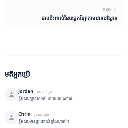
បន្ទាប់
ផលប៉ះពាល់នៃបច្ចេកវិទ្យាតាមដានបរិស្ថាន
មតិអ្នកប្រើ
Jordan
១០ នាទីមុន
ខ្លឹមសារច្បាស់លាស់ ងាយយល់ណាស់។
Chris
មុននេះបន្តិច
ខ្លឹមសារមានប្រយោជន៍ខ្លាំងណាស់។