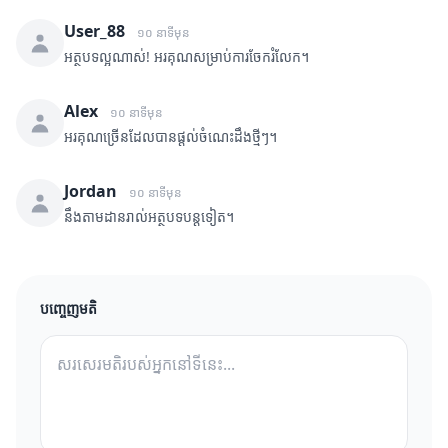
User_88
១០ នាទីមុន
អត្ថបទល្អណាស់! អរគុណសម្រាប់ការចែករំលែក។
Alex
១០ នាទីមុន
អរគុណច្រើនដែលបានផ្តល់ចំណេះដឹងថ្មីៗ។
Jordan
១០ នាទីមុន
នឹងតាមដានរាល់អត្ថបទបន្តទៀត។
បញ្ចេញមតិ