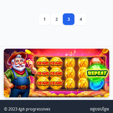
1
2
3
4
© 2023 ស្លត progressives
អត្ថបទបន្ថែម