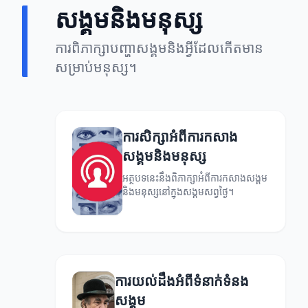
សង្គមនិងមនុស្ស
ការពិភាក្សាបញ្ហាសង្គមនិងអ្វីដែលកើតមាន
សម្រាប់មនុស្ស។
ការសិក្សាអំពីការកសាង
សង្គមនិងមនុស្ស
អត្ថបទនេះនឹងពិភាក្សាអំពីការកសាងសង្គម
និងមនុស្សនៅក្នុងសង្គមសព្វថ្ងៃ។
ការយល់ដឹងអំពីទំនាក់ទំនង
សង្គម