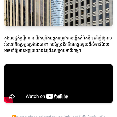
ក្នុងសេដ្ឋកិច្ចថ្មីនេះ អាជីវកម្មនិងអង្គការត្រូវការបង្កើតគំនិតថ្មីៗ ដើម្បីឱ្យអាច
រស់នៅនិងប្រកួតប្រជែងបាន។ ការច្នៃប្រឌិតគឺជាគន្លងមួយដ៏សំខាន់ដែល
អាចនាំឱ្យមានអត្ថប្រយោជន៍ច្រើនសម្រាប់អាជីវកម្ម។
▶
Watch Video related to: អត្ថផលនៃសេដ្ឋកិច្ចថ្មីលើការច្នៃប្រឌិត