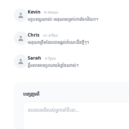
Kevin
២ ម៉ោងមុន
អត្ថបទល្អណាស់! អរគុណសម្រាប់ការចែករំលែក។
Chris
១០ នាទីមុន
អរគុណច្រើនដែលបានផ្តល់ចំណេះដឹងថ្មីៗ។
Sarah
៣ ថ្ងៃមុន
ខ្លឹមសារមានប្រយោជន៍ខ្លាំងណាស់។
បញ្ចេញមតិ