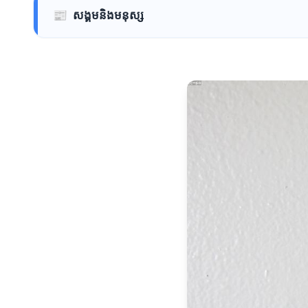
📰
សង្គមនិងមនុស្ស