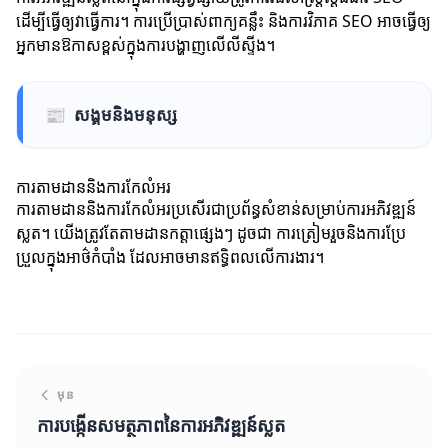
ដើម្បីធ្វើឲ្យវាធ្វើការ។ ការប្រើប្រាស់ពាក្យគន្លឹះ និងការវិភាគ SEO អាចធ្វើឲ្យ
អ្នកមានឱកាសខ្ពស់ក្នុងការបង្ហាញលើលីស្ទីង។
📰
សង្គមនិងមនុស្ស
ការតាមដាននិងការកែលំអរ
ការតាមដាននិងការកែលំអរប្រសើរជាប្រព័ន្ធសំខាន់សម្រាប់ការអភិវឌ្ឍន៍
ស្លត។ យើងត្រូវតែតាមដានកត្តាផ្សេងៗ ដូចជា ការត្រៀមរួចនិងការប្រែ
ប្រួលក្នុងអាថ៌កំបាំង ដែលអាចមានឥទ្ធិពលលើការងារ។
មុន
ការបង្កើនសមត្ថភាពនៃការអភិវឌ្ឍន៍ស្លត