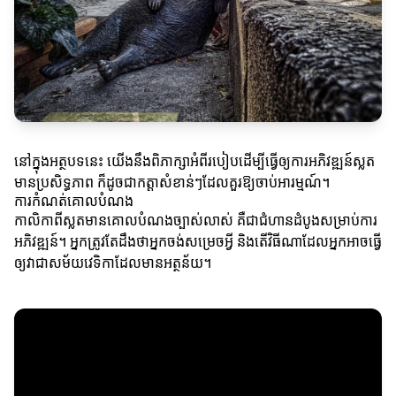
នៅក្នុងអត្ថបទនេះ យើងនឹងពិភាក្សាអំពីរបៀបដើម្បីធ្វើឲ្យការអភិវឌ្ឍន៍ស្លត
មានប្រសិទ្ធភាព ក៏ដូចជាកត្តាសំខាន់ៗដែលគួរឱ្យចាប់អារម្មណ៍។
ការកំណត់គោលបំណង
កាលិកាពីស្លតមានគោលបំណងច្បាស់លាស់ គឺជាជំហានដំបូងសម្រាប់ការ
អភិវឌ្ឍន៍។ អ្នកត្រូវតែដឹងថាអ្នកចង់សម្រេចអ្វី និងតើវិធីណាដែលអ្នកអាចធ្វើ
ឲ្យវាជាសម័យវេទិកាដែលមានអត្ថន័យ។