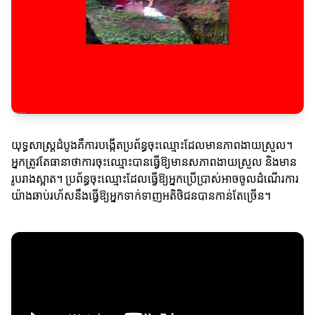
យុទ្ធសាស្ត្រដំបូងគឺការបង្កើតប្រព័ន្ធចុះឈ្មោះដែលមានភាពងាយស្រួល។
អ្នកត្រូវតែធានាថាការចុះឈ្មោះបានធ្វើឱ្យមានសភាពងាយស្រួល និងមាន
រូបរាងស្អាត។ ប្រព័ន្ធចុះឈ្មោះដែលធ្វើឱ្យអ្នកប្រើប្រាស់អាចចូលដំណើរការ
យ៉ាងឆាប់រហ័សនឹងធ្វើឱ្យអ្នកទាក់ទាញអតិថិជនបានកាន់តែច្រើន។