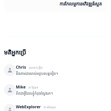
ការកែលម្អការអភិវឌ្ឍន៍ស្លត
មតិអ្នកប្រើ
Chris
មុននេះបន្តិច
នឹងតាមដានរាល់អត្ថបទបន្តទៀត។
Mike
៣ ថ្ងៃមុន
ពិតជាអ្វីដែលខ្ញុំកំពុងស្វែងរក។
WebExplorer
២ ម៉ោងមុន