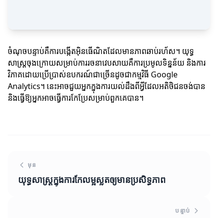
ចំណុចបន្ទាប់គឺការបង្កើតអ៊ិនធើណិតដែលមានភាពឆាប់រហ័ស។ យុទ្ធ
សាស្ត្រចុងក្រោយសម្រាប់ការរចនាវេបសាយគឺការប្រមូលទិន្នន័យ និងការ
វិភាគដោយប្រើប្រាស់ឧបករណ៍ជាច្រើនដូចជាកម្មវិធី Google
Analytics។ នេះអាចជួយអ្នកក្នុងការយល់ដឹងពីអ្វីដែលអតិថិជនចង់បាន
និងធ្វើឱ្យអ្នកអាចធ្វើការកែប្រែសម្រាប់ពួកគេបាន។
មុន
យុទ្ធសាស្ត្រក្នុងការកែលម្អស្លតឲ្យមានប្រសិទ្ធភាព
បន្ទាប់