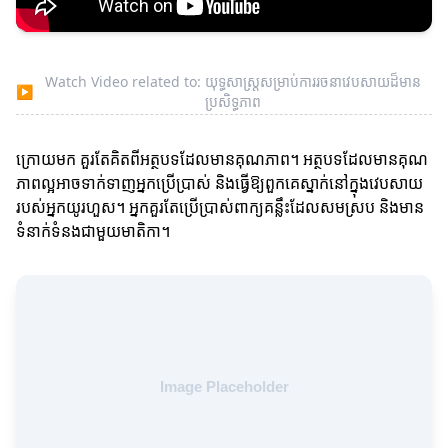
Watch Video related to: យុទ្ធសាស្ត្រសម្រាប់ការរចនាវេបសាយដ៏មាន
▶
ប្រសិទ្ធភាព
ក្រោយមក គួរតែគិតពីអត្ថបទដែលមានគុណភាព។ អត្ថបទដែលមានគុណ
ភាពល្អអាចទាក់ទាញអ្នកប្រើប្រាស់ និងធ្វើឱ្យពួកគេស្នាក់នៅក្នុងវេបសាយ
របស់អ្នកយូរហួស។ អ្នកគួរតែប្រើប្រាស់ពាក្យគន្លឹះដែលសមស្រប និងមាន
ទំនាក់ទំនងជាមួយមាតិកា។