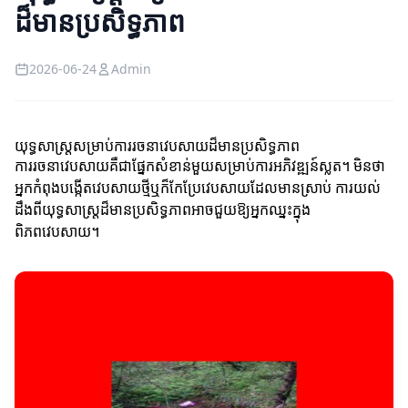
ដ៏មានប្រសិទ្ធភាព
2026-06-24
Admin
យុទ្ធសាស្ត្រសម្រាប់ការរចនាវេបសាយដ៏មានប្រសិទ្ធភាព
ការរចនាវេបសាយគឺជាផ្នែកសំខាន់មួយសម្រាប់ការអភិវឌ្ឍន៍ស្លត។ មិនថា
អ្នកកំពុងបង្កើតវេបសាយថ្មីឬក៏កែប្រែវេបសាយដែលមានស្រាប់ ការយល់
ដឹងពីយុទ្ធសាស្ត្រដ៏មានប្រសិទ្ធភាពអាចជួយឱ្យអ្នកឈ្នះក្នុង
ពិភពវេបសាយ។