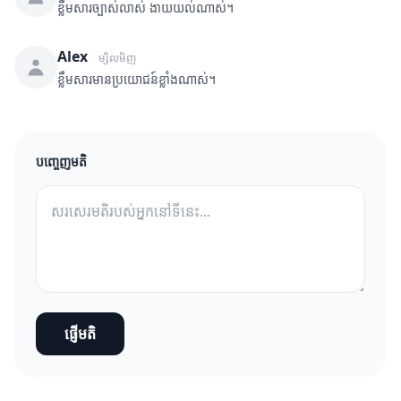
ខ្លឹមសារច្បាស់លាស់ ងាយយល់ណាស់។
Alex
ម្សិលមិញ
ខ្លឹមសារមានប្រយោជន៍ខ្លាំងណាស់។
បញ្ចេញមតិ
ផ្ញើមតិ