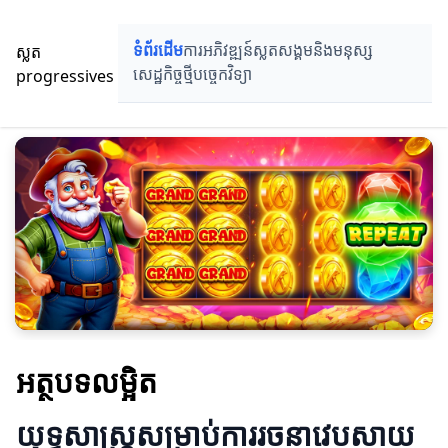
ស្លត
ទំព័រដើម
ការអភិវឌ្ឍន៍ស្លត
សង្គមនិងមនុស្ស
progressives
សេដ្ឋកិច្ចថ្មី
បច្ចេកវិទ្យា
អត្ថបទលម្អិត
យុទ្ធសាស្ត្រសម្រាប់ការរចនាវេបសាយ